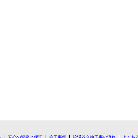
ト
安心の資格と保証
施工事例
給湯器交換工事の流れ
よくあ