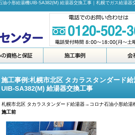
油小形給湯機UIB-SA382(M) 給湯器交換工事｜札幌でガス給
施工事例:札幌市北区 タカラスタンダード
UIB-SA382(M) 給湯器交換工事
札幌市北区 タカラスタンダード給湯器→コロナ石油小形給湯機UIB
施工前