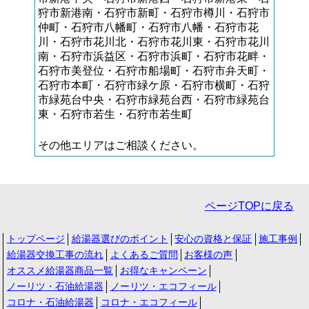
狩市新港南・石狩市新町・石狩市樽川・石狩市
仲町・石狩市八幡町・石狩市八幡・石狩市花
川・石狩市花川北・石狩市花川東・石狩市花川
南・石狩市浜益区・石狩市浜町・石狩市花畔・
石狩市美登位・石狩市船場町・石狩市弁天町・
石狩市本町・石狩市緑ケ原・石狩市横町・石狩
市緑苑台中央・石狩市緑苑台西・石狩市緑苑台
東・石狩市若生・石狩市若生町
その他エリアはご相談ください。
ページTOPに戻る
トップページ
給湯器選びのポイント
安心の資格と保証
施工事例
給湯器交換工事の流れ
よくあるご質問
お客様の声
オススメ給湯器商品一覧
お得なキャンペーン
ノーリツ・石油給湯器
ノーリツ・エコフィール
コロナ・石油給湯器
コロナ・エコフィール